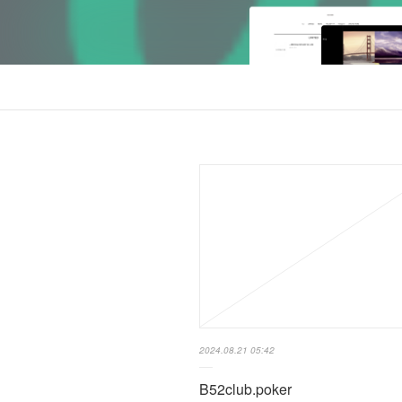
2024.08.21 05:42
B52club.poker