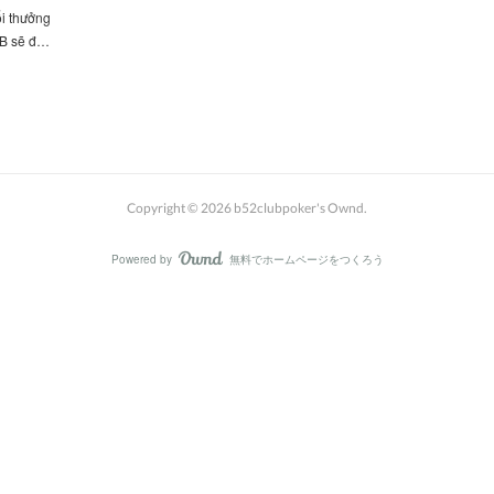
i thưởng
UB sẽ đ…
Copyright ©
2026
b52clubpoker's Ownd
.
Powered by
無料でホームページをつくろう
AmebaOwnd